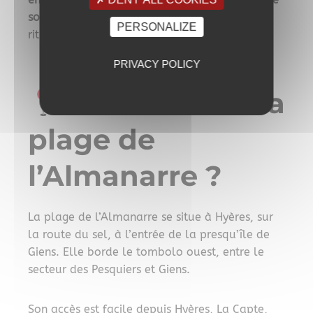
soleil.
Un moment simple, puissant, presque
PERSONALIZE
rituel pour ceux qui connaissent bien le lieu.
PRIVACY POLICY
Où se trouve la
plage de
l’Almanarre ?
La plage de l’Almanarre se situe à Hyères, sur
la route du sel, à l’entrée de la presqu’île de
Giens. Elle borde le tombolo ouest, entre le
secteur des Pesquiers et Giens.
Son accès est facile depuis Hyères, La Capte,