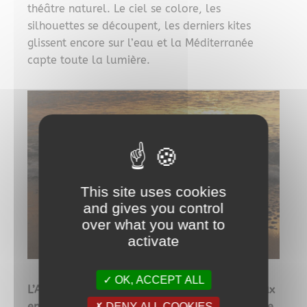
théâtre naturel. Le ciel se colore, les
silhouettes se découpent, les derniers kites
glissent encore sur l’eau et la Méditerranée
capte toute la lumière.
This site uses cookies
and gives you control
over what you want to
activate
OK, ACCEPT ALL
L’Almanarre est sans doute l’un des plus beaux
endroits de Hyères pour admirer un coucher de
DENY ALL COOKIES