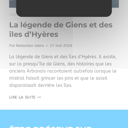
LÉGENDE
|
DÉCOUVERTE
La légende de Giens et des
îles d’Hyères
Par
Redaction Giens
27 mai 2026
La légende de Giens et des îles d’Hyères. Il existe,
sur la presqu’île de Giens, des histoires que les
anciens Arbanais racontaient autrefois lorsque le
mistral faisait grincer les pins et que le soleil
disparaissait derrière les îles.
LIRE LA SUITE