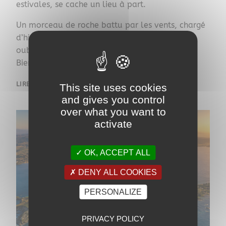
estivales, se cache un lieu à part.
Un morceau de roche battu par les vents, chargé
d’histoire, de légendes marines et de vestiges
oubliés.
Bienvenue à Escampo-Barriou.
LIRE LA SUITE
This site uses cookies
and gives you control
over what you want to
activate
OK, ACCEPT ALL
DENY ALL COOKIES
PERSONALIZE
PRIVACY POLICY