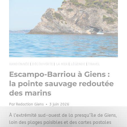
RANDONNÉE
|
DÉCOUVERTE
|
LA MER
|
LÉGENDE
|
TRAVEL
Escampo-Barriou à Giens :
la pointe sauvage redoutée
des marins
Par
Redaction Giens
3 juin 2026
À l’extrémité sud-ouest de la presqu’île de Giens,
loin des plages paisibles et des cartes postales