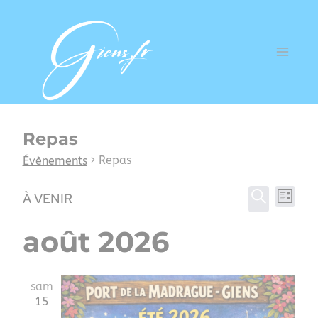
Repas
Repas
Évènements
Rec
Na
À VENIR
LISTE
RECHERC
Sélectionnez
et
d
août 2026
une
date.
navi
v
sam
15
de
É