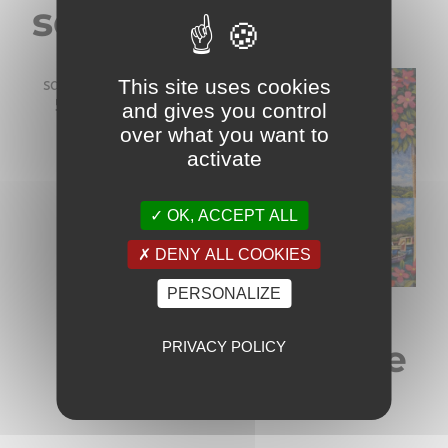
septembre 2026
This site uses cookies
sam
5
and gives you control
over what you want to
activate
OK, ACCEPT ALL
DENY ALL COOKIES
PERSONALIZE
5 septembre - 12h00
-
19h00
Repas by Fabrice
PRIVACY POLICY
€20 à €25