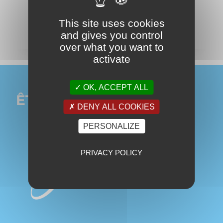
Bar, cocktail…
This site uses cookies
LIRE LA SUITE
and gives you control
over what you want to
activate
OK, ACCEPT ALL
ÊTRE PRÉSENT SUR
DENY ALL COOKIES
PERSONALIZE
PRIVACY POLICY