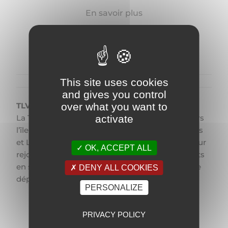
En savoir plus
This site uses cookies
and gives you control
over what you want to
TLV – TVM (bateaux vers Porquerolles)
activate
La TLV-TVM assure des traversées régulières vers
l’île de Porquerolles depuis la presqu’île de Giens
et La Londe. Une solution rapide et agréable pour
OK, ACCEPT ALL
rejoindre les îles d’Or, avec des départs fréquents
en saison et une expérience déjà tournée vers le
DENY ALL COOKIES
dépaysement.
PERSONALIZE
PRIVACY POLICY