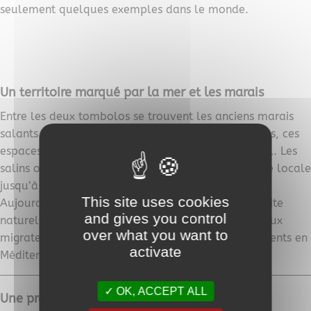
seulement quelques exemples dans le monde.
Un territoire marqué par la mer et les marais
Entre les deux tombolos se trouvent les anciens marais
salants et l’étang des Pesquiers. Pendant des siècles, ces
espaces ont été exploités pour la production de sel. Les
salins ont façonné le paysage et la vie économique locale
jusqu’à la fin du XXᵉ siècle.
This site uses cookies
Aujourd’hui, ces zones humides sont devenues un site
and gives you control
naturel protégé où de nombreuses espèces d’oiseaux
over what you want to
migrateurs trouvent refuge lors de leurs déplacements en
activate
Méditerranée.
OK, ACCEPT ALL
Une presqu’île stratégique