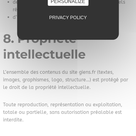
PERSONALIZE
des prestations proposées par les professionnels
référencés ;
d’une indisponibilité temporaire du site.
PRIVACY POLICY
8. Propriété
intellectuelle
L’ensemble des contenus du site giens.fr (textes,
images, graphismes, logo, structure…) est protégé par
le droit de la propriété intellectuelle.
Toute reproduction, représentation ou exploitation,
totale ou partielle, sans autorisation préalable est
interdite.