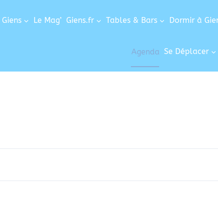
 Giens
Le Mag’
Giens.fr
Tables & Bars
Dormir à Gie
Agenda
Se Déplacer