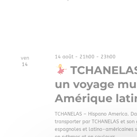
14 août - 21h00
-
23h00
ven
14
TCHANELAS 
un voyage mus
Amérique lati
TCHANELAS – Hispano America. Dans
transporter par TCHANELAS et son g
espagnoles et latino-américaines se
en rythmes et en couleurs.