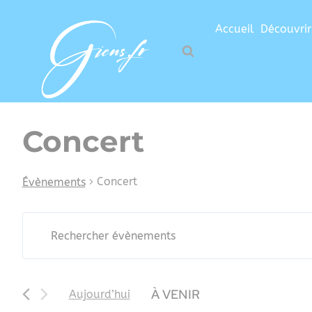
Accueil
Découvrir
Concert
Concert
Évènements
Recherche
Saisir
mot-
et
clé.
Rechercher
navigation
À VENIR
Aujourd’hui
Évènements