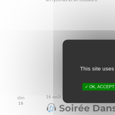
This site uses
OK, ACCEPT
16 août - 19h00
-
22h00
dim
16
Soirée Dans