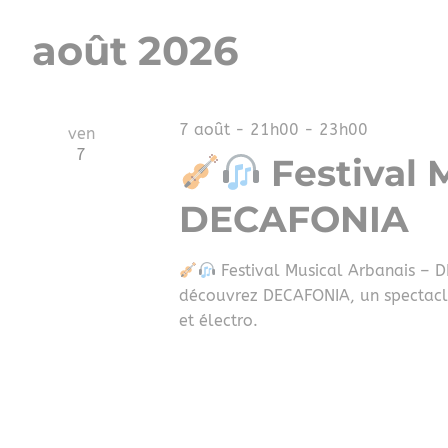
Sélectionnez
par
de
une
mot-
août 2026
date.
clé.
vues
Évènements
7 août - 21h00
-
23h00
ven
7
Festival 
DECAFONIA
Festival Musical Arbanais – D
découvrez DECAFONIA, un spectacle
et électro.