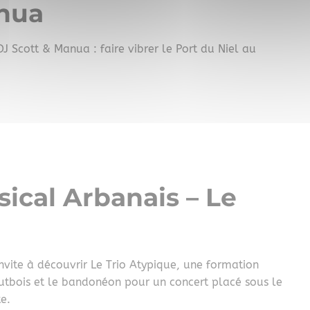
anua
J Scott & Manua : faire vibrer le Port du Niel au
sical Arbanais – Le
nvite à découvrir Le Trio Atypique, une formation
hautbois et le bandonéon pour un concert placé sous le
e.