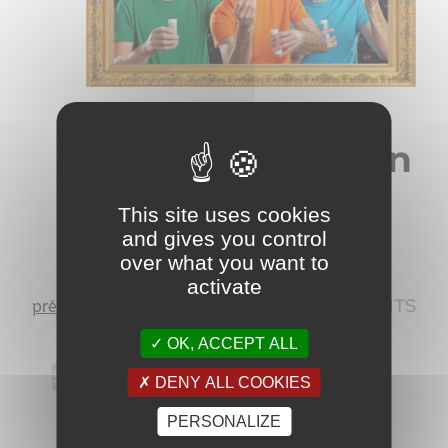
23 août - 19h00
-
22h00
Les Gamins en
concert à Giens
This site uses cookies
and gives you control
over what you want to
activate
ÉVÈNEMENT
SUIVANTS
Aujourd’hui
Évènements
précédents
OK, ACCEPT ALL
S’ABONNER AU CALENDRIER
DENY ALL COOKIES
PERSONALIZE