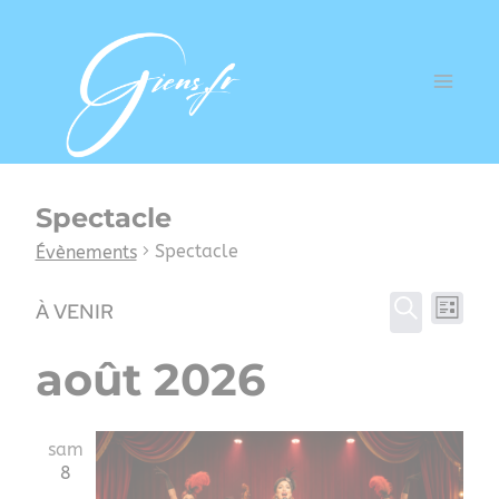
Spectacle
Spectacle
Évènements
Rec
Na
À VENIR
LISTE
RECHERC
Sélectionnez
et
d
août 2026
une
date.
navi
v
sam
8
de
É