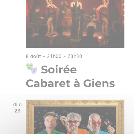
vues
Évè
8 août - 21h00
-
23h30
Soirée
Cabaret à Giens
dim
23