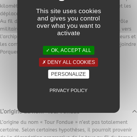
kilomètres, elle permet de contrôler les échanges et les
This site uses cookies
déplacements entre le continent et les îles.
and gives you control
Au fil du temps, la tour perd progressivement son rôle
over what you want to
militaire, mais le site reste un point d’accès naturel vers
activate
l’archipel des îles d’Hyères. Les pêcheurs, les voyageurs et
les commerçants y transitent régulièrement pour rejoindre
OK, ACCEPT ALL
Porquerolles ou Port-Cros.
DENY ALL COOKIES
PERSONALIZE
PRIVACY POLICY
L’origine du nom “Tour Fondue”
L’origine du nom « Tour Fondue » n’est pas totalement
certaine. Selon certaines hypothèses, il pourrait provenir