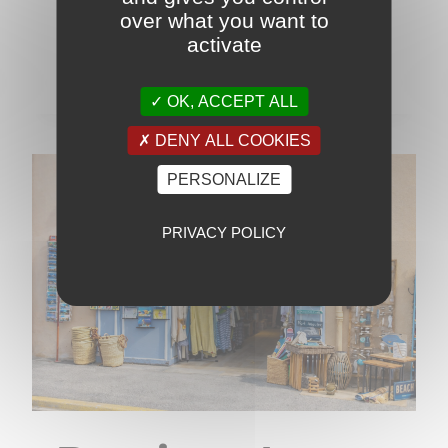
même ce à quoi vous n’aviez pas pensé.
over what you want to
Épicerie…
activate
LIRE LA SUITE
OK, ACCEPT ALL
DENY ALL COOKIES
PERSONALIZE
PRIVACY POLICY