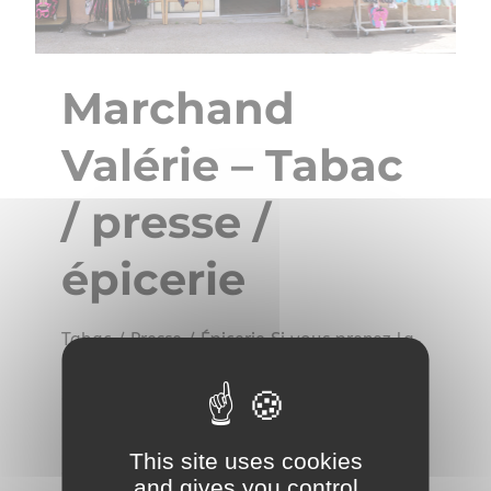
Marchand
Valérie – Tabac
/ presse /
épicerie
Tabac / Presse / Épicerie Si vous prenez la
route de la Madrague, juste avant le port
sur votre gauche… impossible de la
louper.La boutique de Valérie, c’est un peu
le QG des dépannages réussis sur la
This site uses cookies
presqu’île. Chez Valérie, il y a tout — et
and gives you control