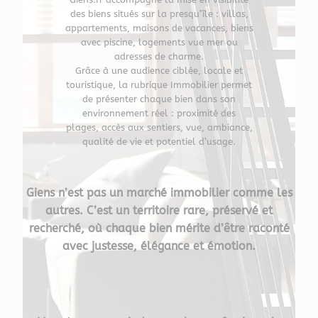
des biens situés sur la presqu’île : villas,
appartements, maisons de vacances, biens
avec piscine, logements vue mer ou
adresses de charme.
Grâce à une audience ciblée, locale et
touristique, la rubrique Immobilier permet
de présenter chaque bien dans son
environnement réel : proximité des
plages, accès aux sentiers, vue, ambiance,
qualité de vie et potentiel d’usage.
Giens n’est pas un marché immobilier comme les
autres. C’est un territoire rare, préservé et
recherché, où chaque bien mérite d’être raconté
avec justesse, élégance et émotion.