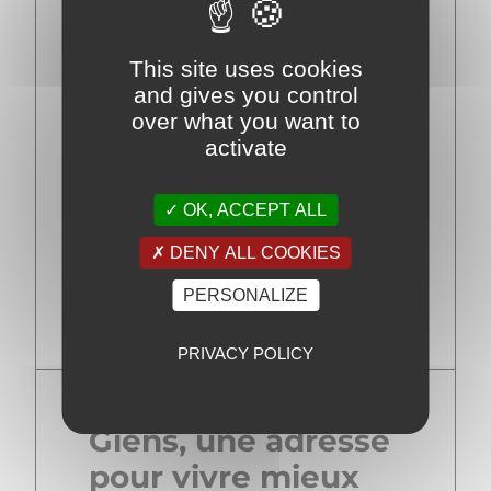
vue mer, maison à Giens, maison
avec piscine ou logements proches
des plages.
This site uses cookies
and gives you control
Pour acheter ou vendre dans de
over what you want to
bonnes conditions, il est essentiel
activate
d’analyser plusieurs critères :
emplacement exact, exposition, vue,
OK, ACCEPT ALL
accès, stationnement, état du bâti,
potentiel locatif, contraintes
DENY ALL COOKIES
d’urbanisme, saisonnalité, niveau de
PERSONALIZE
rénovation et qualité des extérieurs.
PRIVACY POLICY
Giens, une adresse
pour vivre mieux