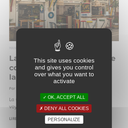
MANGER
|
APÉRO TIME
|
MUSIQUE
|
TRAVEL
La Grotte à Giens : l’adresse
This site uses cookies
conviviale qui fait voyager
and gives you control
over what you want to
la presqu’île
activate
Par
Redaction Giens
21 mai 2026
OK, ACCEPT ALL
La Grotte à Giens : l’adresse conviviale qui fait
voyager la presqu’île
DENY ALL COOKIES
LIRE LA SUITE
PERSONALIZE