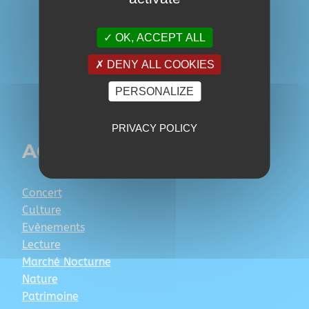
OK, ACCEPT ALL
DENY ALL COOKIES
PERSONALIZE
PRIVACY POLICY
AGENDA
Concert
Culture
Evènements
Lecture
Marché Nocturne
Nature
Patrimoine