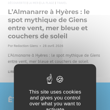
DÉCOUVERTE
|
LA MER
|
LA PLAGE
|
TRAVEL
L’Almanarre à Hyères : le
spot mythique de Giens
entre vent, mer bleue et
couchers de soleil
Par
Redaction Giens
28 avril 2026
L’Almanarre à Hyères : le spot mythique de Giens
entre vent, mer bleue et couchers de soleil
LIRE LA SUITE
This site uses cookies
and gives you control
ÊTRE PRÉSENT SUR
over what you want to
activate