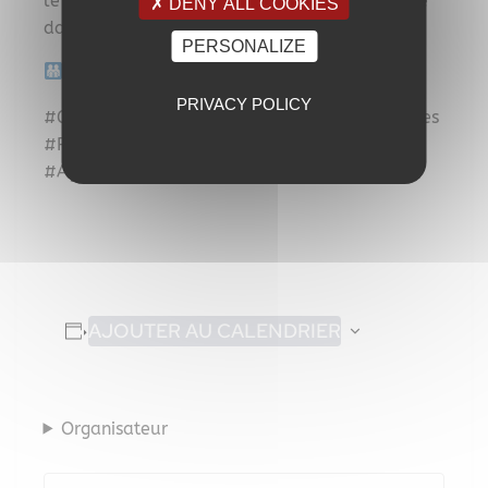
le patrimoine et les traditions de la presqu’île
DENY ALL COOKIES
dans une ambiance festive et familiale.
PERSONALIZE
Tout public
PRIVACY POLICY
#Giens1900 #Giens #PresquileDeGiens #Hyeres
#Patrimoine #BelleEpoque #SortirAHyeres
#AgendaGiensFr
AJOUTER AU CALENDRIER
Organisateur