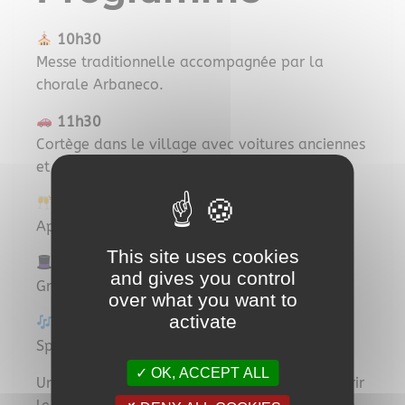
10h30
Messe traditionnelle accompagnée par la
chorale Arbaneco.
11h30
Cortège dans le village avec voitures anciennes
et participants costumés.
12h30
Apéritif d’honneur.
This site uses cookies
15h00
and gives you control
Grand défilé dans les rues de Giens.
over what you want to
activate
17h00
Spectacle de danses et chansons d’autrefois.
OK, ACCEPT ALL
Une belle occasion de découvrir ou redécouvrir