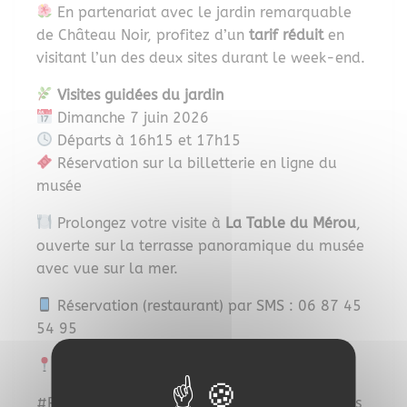
En partenariat avec le jardin remarquable
de Château Noir, profitez d’un
tarif réduit
en
visitant l’un des deux sites durant le week-end.
Visites guidées du jardin
Dimanche 7 juin 2026
Départs à 16h15 et 17h15
Réservation sur la billetterie en ligne du
musée
Prolongez votre visite à
La Table du Mérou
,
ouverte sur la terrasse panoramique du musée
avec vue sur la mer.
Réservation (restaurant) par SMS : 06 87 45
54 95
Musée du Niel – Presqu’île de Giens
#RendezVousAuxJardins #MuseeDuNiel #Giens