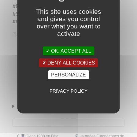
#PortDuNiel #JardinMediterraneen
This site uses cookies
#SortirAHyeres #PresquileDeGiens
and gives you control
#CultureGiens
over what you want to
activate
Plus d’info
OK, ACCEPT ALL
DENY ALL COOKIES
PERSONALIZE
AJOUTER AU CALENDRIER
PRIVACY POLICY
Organisateur
Giens 1900 en Fête
Journées Européennes de