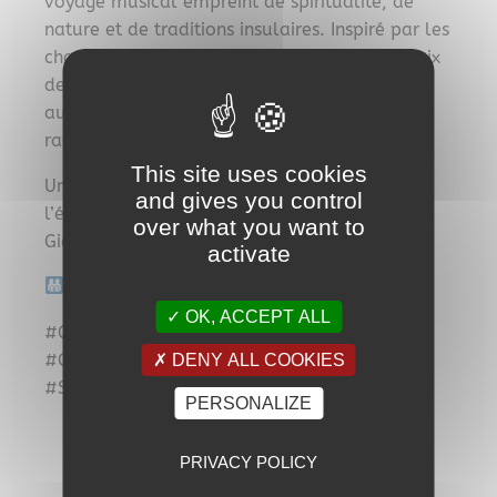
voyage musical empreint de spiritualité, de
nature et de traditions insulaires. Inspiré par les
chants sacrés, les montagnes corses et les voix
des anciens bergers, Xinarca offre un concert
authentique et émouvant, au plus près des
racines de la culture corse.
This site uses cookies
Une soirée unique dans le cadre intimiste de
and gives you control
l’église Saint-Pierre, au cœur du village de
over what you want to
Giens.
activate
Tout public
OK, ACCEPT ALL
#Giens #FestivalMusicalArbanais #Xinarca
#ChantsCorses #Concert #PresquileDeGiens
DENY ALL COOKIES
#SortirAHyeres #AgendaGiensFr
PERSONALIZE
PRIVACY POLICY