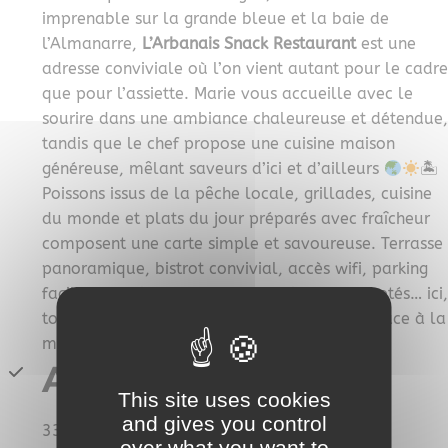
imprenable sur la grande bleue et la baie de
l’Almanarre,
L’Arbanais Snack Restaurant
est une
adresse conviviale où l’on vient autant pour le cadre
que pour l’assiette. Marie vous accueille avec le
sourire dans une ambiance chaleureuse et détendue,
tandis que le chef propose une cuisine maison
généreuse, mêlant saveurs d’ici et d’ailleurs
🏝
Poissons issus de la pêche locale, grillades, cuisine
du monde et plats du jour préparés avec fraîcheur
composent une carte simple et savoureuse. Terrasse
panoramique, bistrot convivial, accès wifi, parking
facile, accueil des groupes et animaux acceptés… ici,
tout est pensé pour passer un bon moment face à la
mer.
Adresse
This site uses cookies
and gives you control
3311 Rte de la Madrague
over what you want to