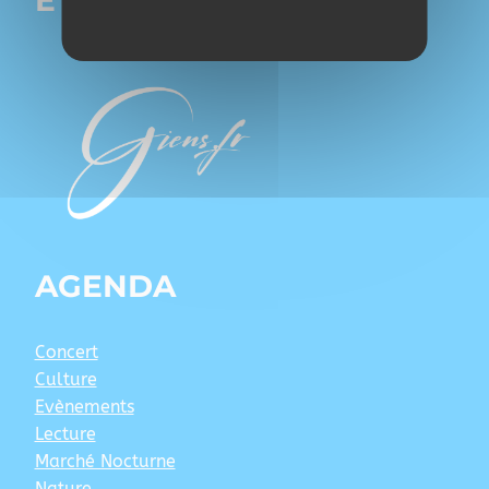
ÊTRE PRÉSENT SUR
AGENDA
Concert
Culture
Evènements
Lecture
Marché Nocturne
Nature