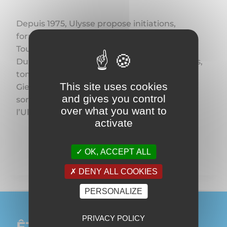
Depuis 1975, Ulysse propose initiations,
formations et plongées d’exploration entre
Toulon et les îles d’Or.
Du débutant au confirmé, découvrez épaves,
tombants et criques préservées autour de
This site uses cookies
Giens, Porquerolles et Port-Cros, avec des
and gives you control
sorties rapides et confortables à bord de
over what you want to
l’Ulysse II.
activate
OK, ACCEPT ALL
DENY ALL COOKIES
PERSONALIZE
PRIVACY POLICY