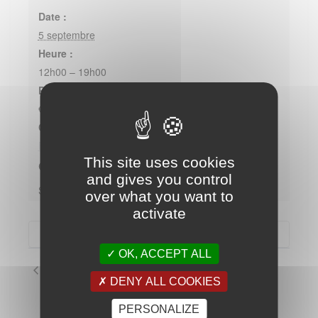
Date :
5 septembre
Heure :
12h00 – 19h00
Prix :
€20 à €25
Catégories d’Évènement:
Evènements
,
Repas
This site uses cookies
ORGANISATEURS
and gives you control
Société Nautique du Havre de la Madrague
over what you want to
activate
OK, ACCEPT ALL
Navigation
Marché de Créateurs de
DENY ALL COOKIES
Giens
Évènement
PERSONALIZE